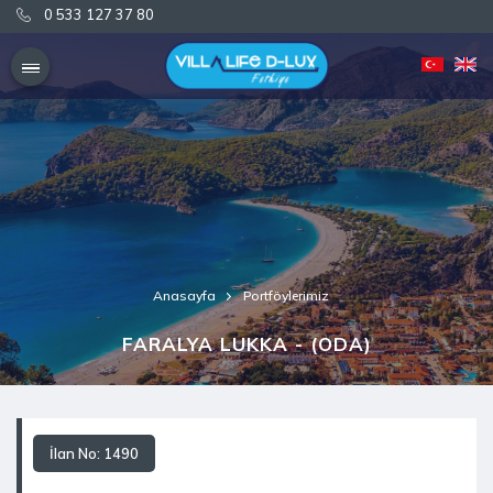
0 533 127 37 80
0 533 127 37 80
Anasayfa
Portföylerimiz
FARALYA LUKKA - (ODA)
İlan No: 1490