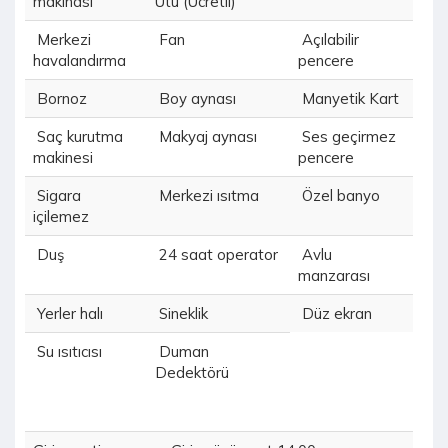
makinası
Ütü (Ücretli)
Merkezi
Fan
Açılabilir
havalandırma
pencere
Bornoz
Boy aynası
Manyetik Kart
Saç kurutma
Makyaj aynası
Ses geçirmez
makinesi
pencere
Sigara
Merkezi ısıtma
Özel banyo
içilemez
Duş
24 saat operator
Avlu
manzarası
Yerler halı
Sineklik
Düz ekran
Su ısıtıcısı
Duman
Dedektörü