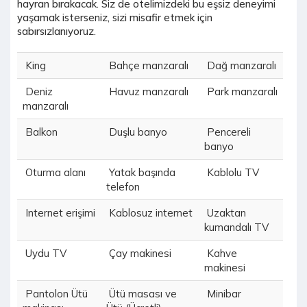
hayran bırakacak. Siz de otelimizdeki bu eşsiz deneyimi
yaşamak isterseniz, sizi misafir etmek için
sabırsızlanıyoruz.
King
Bahçe manzaralı
Dağ manzaralı
Deniz
Havuz manzaralı
Park manzaralı
manzaralı
Balkon
Duşlu banyo
Pencereli
banyo
Oturma alanı
Yatak başında
Kablolu TV
telefon
Internet erişimi
Kablosuz internet
Uzaktan
kumandalı TV
Uydu TV
Çay makinesi
Kahve
makinesi
Pantolon Ütü
Ütü masası ve
Minibar