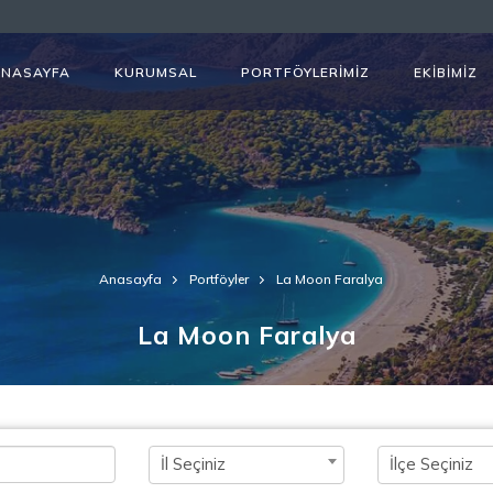
ANASAYFA
KURUMSAL
PORTFÖYLERİMİZ
EKİBİMİZ
Anasayfa
Portföyler
La Moon Faralya
La Moon Faralya
İl Seçiniz
İlçe Seçiniz