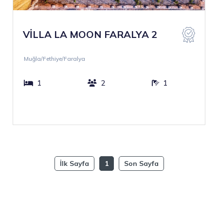
VİLLA LA MOON FARALYA 2
Muğla/Fethiye/Faralya
1
2
1
İlk
Sayfa
1
Son
Sayfa