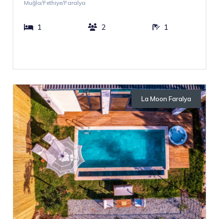
Muğla/Fethiye/Faralya
1
2
1
La Moon Faralya
Otellerimiz