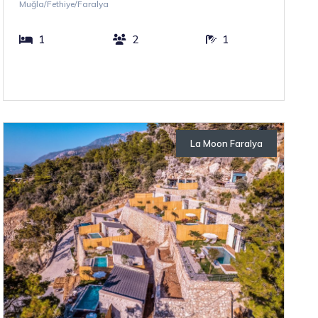
Muğla/Fethiye/Faralya
1
2
1
La Moon Faralya
Otellerimiz