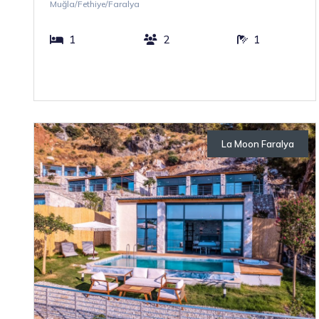
Muğla/Fethiye/Faralya
1
2
1
La Moon Faralya
Otellerimiz