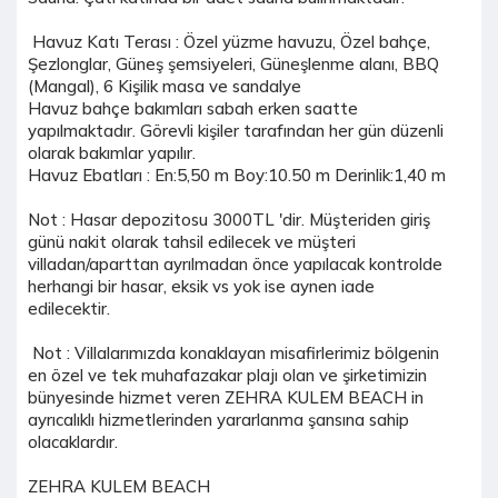
Havuz Katı Terası : Özel yüzme havuzu, Özel bahçe,
Şezlonglar, Güneş şemsiyeleri, Güneşlenme alanı, BBQ
(Mangal), 6 Kişilik masa ve sandalye
Havuz bahçe bakımları sabah erken saatte
yapılmaktadır. Görevli kişiler tarafından her gün düzenli
olarak bakımlar yapılır.
Havuz Ebatları : En:5,50 m Boy:10.50 m Derinlik:1,40 m
Not : Hasar depozitosu 3000TL 'dir. Müşteriden giriş
günü nakit olarak tahsil edilecek ve müşteri
villadan/aparttan ayrılmadan önce yapılacak kontrolde
herhangi bir hasar, eksik vs yok ise aynen iade
edilecektir.
Not : Villalarımızda konaklayan misafirlerimiz bölgenin
en özel ve tek muhafazakar plajı olan ve şirketimizin
bünyesinde hizmet veren ZEHRA KULEM BEACH in
ayrıcalıklı hizmetlerinden yararlanma şansına sahip
olacaklardır.
ZEHRA KULEM BEACH