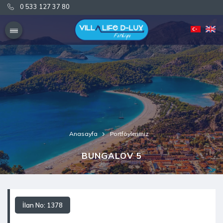
0 533 127 37 80
0 533 127 37 80
Anasayfa
Portföylerimiz
BUNGALOV 5
İlan No: 1378