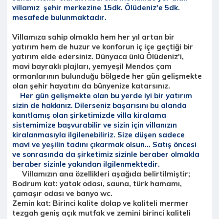
villamız şehir merkezine 15dk. Ölüdeniz'e 5dk.
mesafede bulunmaktadır.
Villamıza sahip olmakla hem her yıl artan bir
yatırım hem de huzur ve konforun iç içe geçtiği bir
yatırım elde edersiniz. Dünyaca ünlü Ölüdeniz'i,
mavi bayraklı plajları, yemyeşil Mendos çam
ormanlarının bulunduğu bölgede her gün gelişmekte
olan şehir hayatını da bünyenize katarsınız.
Her gün gelişmekte olan bu yerde iyi bir yatırım
sizin de hakkınız. Dilerseniz başarısını bu alanda
kanıtlamış olan şirketimizde villa kiralama
sistemimize başvurabilir ve sizin için villanızın
kiralanmasıyla ilgilenebiliriz. Size düşen sadece
mavi ve yeşilin tadını çıkarmak olsun... Satış öncesi
ve sonrasında da şirketimiz sizinle beraber olmakla
beraber sizinle yakından ilgilenmektedir.
Villamızın ana özellikleri aşağıda belirtilmiştir;
Bodrum kat:
yatak odası, sauna, türk hamamı,
çamaşır odası ve banyo wc.
Zemin kat:
Birinci kalite dolap ve kaliteli mermer
tezgah geniş açık mutfak ve zemini birinci kaliteli