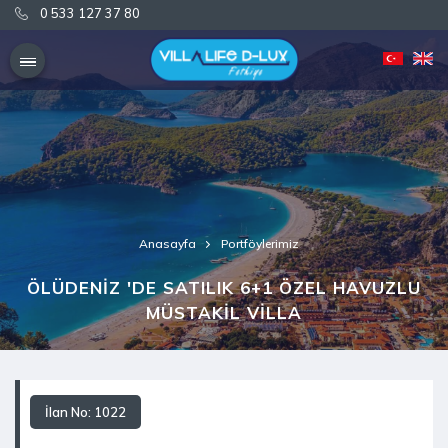
0 533 127 37 80
0 533 127 37 80
Anasayfa
Portföylerimiz
ÖLÜDENİZ 'DE SATILIK 6+1 ÖZEL HAVUZLU
MÜSTAKİL VİLLA
İlan No: 1022