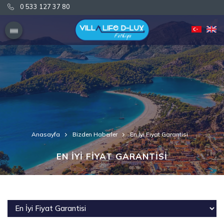
0 533 127 37 80
0 533 127 37 80
Anasayfa
Bizden Haberler
En İyi Fiyat Garantisi
EN İYİ FİYAT GARANTİSİ